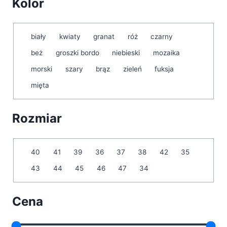
Kolor
Kolor
biały
kwiaty
granat
róż
czarny
beż
groszki bordo
niebieski
mozaika
morski
szary
brąz
zieleń
fuksja
mięta
Rozmiar
Rozmiar
40
41
39
36
37
38
42
35
43
44
45
46
47
34
Cena