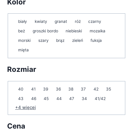
Kolor
Kolor
biały
kwiaty
granat
róż
czarny
beż
groszki bordo
niebieski
mozaika
morski
szary
brąz
zieleń
fuksja
mięta
Rozmiar
Rozmiar
40
41
39
36
38
37
42
35
43
46
45
44
47
34
41/42
+4 więcej
Cena