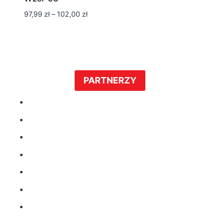
Zakres
97,99
zł
–
102,00
zł
cen:
od
97,99 zł
do
102,00 zł
PARTNERZY