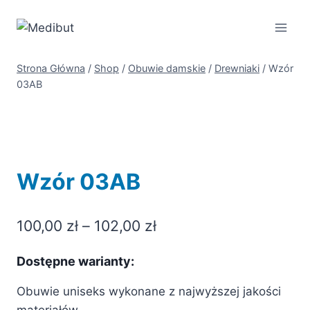
Przejdź
do
treści
Strona Główna
/
Shop
/
Obuwie damskie
/
Drewniaki
/
Wzór
03AB
Wzór 03AB
Zakres
100,00
zł
–
102,00
zł
cen:
Dostępne warianty:
od
Obuwie uniseks wykonane z najwyższej jakości
100,00 zł
materiałów