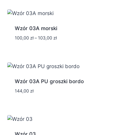
Wzór 03A morski
Zakres
100,00
zł
–
103,00
zł
cen:
od
100,00 zł
do
103,00 zł
Wzór 03A PU groszki bordo
144,00
zł
Wzór 03