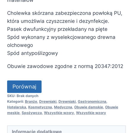
do
102,00 zł
Cholewka skórzana zabezpieczona powłoką PU,
która umożliwia czyszczenie i dezynfekcje.
Pasek dwufunkcyjny przekładany na pięte
Spód wykonany z wyselekcjowanego drewna
olchowego
Spód antypoślizgowy
Obuwie zawodowe zgodne z normą 20347:2012
Porównaj
SKU:
Brak danych
Kategorii:
Branże
,
Drewniaki
,
Drewniaki
,
Gastronomiczna
,
Hotelarska
,
Kosmetyczna
,
Medyczna
,
Obuwie damskie
,
Obuwie
męskie
,
Spożywcza
,
Wszystkie wzory
,
Wszystkie wzory
Informacje dodatkowe